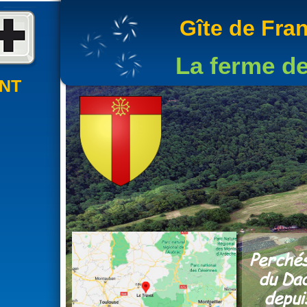
Gîte de Fra
La ferme d
NT
Perchés
du Dad
depui